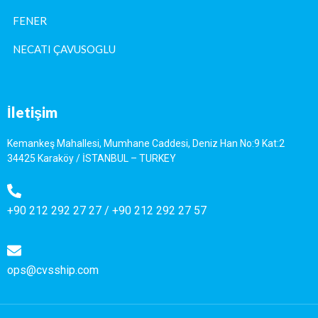
FENER
NECATI ÇAVUSOGLU
İletişim
Kemankeş Mahallesi, Mumhane Caddesi, Deniz Han No:9 Kat:2
34425 Karaköy / İSTANBUL – TURKEY
+90 212 292 27 27
/
+90 212 292 27 57
ops@cvsship.com